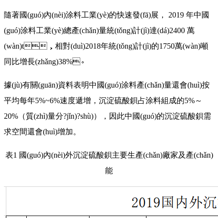
隨著國(guó)內(nèi)涂料工業(yè)的快速發(fā)展， 2019 年中國
(guó)涂料工業(yè)總產(chǎn)量統(tǒng)計(jì)達(dá)2400 萬
(wàn)t，相對(duì)2018年統(tǒng)計(jì)的1750萬(wàn)噸
同比增長(zhǎng)38%。
據(jù)有關(guān)資料表明中國(guó)涂料產(chǎn)量還會(huì)按
平均每年5%~6%速度遞增，沉淀硫酸鋇占涂料組成的5%～
20%（質(zhì)量分?jǐn)?shù)），因此中國(guó)的沉淀硫酸鋇需
求空間還會(huì)增加。
表1 國(guó)內(nèi)外沉淀硫酸鋇主要生產(chǎn)廠家及產(chǎn)
能