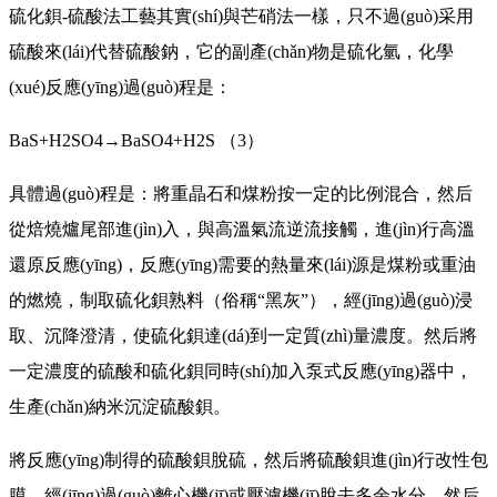
硫化鋇-硫酸法工藝其實(shí)與芒硝法一樣，只不過(guò)采用
硫酸來(lái)代替硫酸鈉，它的副產(chǎn)物是硫化氫，化學
(xué)反應(yīng)過(guò)程是：
BaS+H2SO4→BaSO4+H2S （3）
具體過(guò)程是：將重晶石和煤粉按一定的比例混合，然后
從焙燒爐尾部進(jìn)入，與高溫氣流逆流接觸，進(jìn)行高溫
還原反應(yīng)，反應(yīng)需要的熱量來(lái)源是煤粉或重油
的燃燒，制取硫化鋇熟料（俗稱“黑灰”），經(jīng)過(guò)浸
取、沉降澄清，使硫化鋇達(dá)到一定質(zhì)量濃度。然后將
一定濃度的硫酸和硫化鋇同時(shí)加入泵式反應(yīng)器中，
生產(chǎn)納米沉淀硫酸鋇。
將反應(yīng)制得的硫酸鋇脫硫，然后將硫酸鋇進(jìn)行改性包
膜，經(jīng)過(guò)離心機(jī)或壓濾機(jī)脫去多余水分，然后