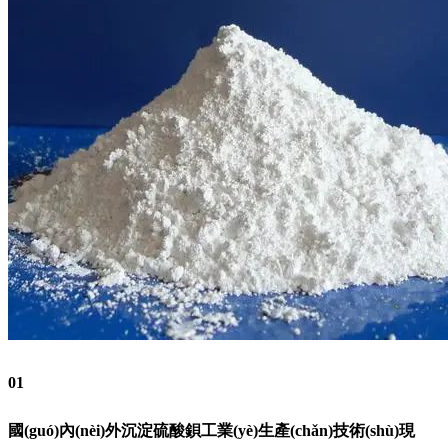
01
國(guó)內(nèi)外沉淀硫酸鋇工業(yè)生產(chǎn)技術(shù)現