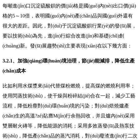
每噸進(jìn)口沉淀硫酸鋇的價(jià)格是國(guó)內(nèi)出口價(jià)
格的5～10倍，表明國(guó)內(nèi)產(chǎn)品與國(guó)外還有
很大的差距。因此，對(duì)于沉淀硫酸鋇行業(yè)的發(fā)展，
要以技術(shù)為先，進(jìn)行綜合改進(jìn)和基礎(chǔ)創
(chuàng)新。發(fā)展趨勢(shì)主要表現(xiàn)在以下幾方面：
3.2.1、加強(qiáng)環(huán)境治理，節(jié)能減排，降低生產
(chǎn)成本
比如利用水煤漿來(lái)代替煤粉燃燒，提高煤的燃燒利用率；
使用閃蒸技術(shù)，使干燥與粉碎結(jié)合在一起，減少工藝
流程，降低粉塵對(duì)環(huán)境的污染；對(duì)焙燒爐產
(chǎn)生的高溫?zé)煔膺M(jìn)行余熱回收，并且爐內(nèi)采用
雙層耐火磚等，降低能源的消耗；采用多效蒸發(fā)及熱泵技
術(shù)，降低產(chǎn)品的蒸汽消耗，對(duì)廢渣進(jìn)行二次