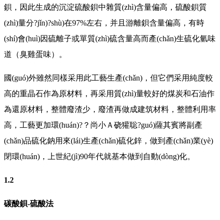
鋇，因此生成的沉淀硫酸鋇中雜質(zhì)含量偏高，硫酸鋇質
(zhì)量分?jǐn)?shù)在97%左右，并且游離鋇含量偏高，有時
(shí)會(huì)因硫離子或單質(zhì)硫含量高而產(chǎn)生硫化氫味
道（臭雞蛋味）。
國(guó)外雖然同樣采用此工藝生產(chǎn)，但它們采用純度較
高的重晶石作為原材料，再采用質(zhì)量較好的煤炭和石油作
為還原材料，整體廢渣少，廢渣再做成建筑材料，整體利用率
高，工藝更加環(huán)?？尚小Ａ硗獾聡?guó)薩其賓將副產
(chǎn)品硫化鈉用來(lái)生產(chǎn)硫化鋅，做到產(chǎn)業(yè)
閉環(huán)，上世紀(jì)90年代就基本做到自動(dòng)化。
1.2
碳酸鋇-硫酸法