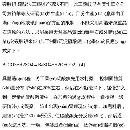
碳酸鋇-硫酸法工藝與芒硝法不同，此工藝較早有廣州華立公
司方裕華等人研發(fā)并生產(chǎn)。部分生產(chǎn)廠家由于
場(chǎng)地或環(huán)保方面的限制， 不能采用高溫焙燒重晶
石還原的方法，只能采用天然高品質(zhì)毒重石或外購(gòu)工
業(yè)碳酸鋇來(lái)加工制取沉淀硫酸鋇，化學(xué)反應(yīng)
式如下：
BaCO3+H2SO4→BaSO4+H2O+CO2 （4）
具體過(guò)程：將工業(yè)碳酸鋇先用水打漿， 控制固體質
(zhì)量分?jǐn)?shù)在20%左右，然后在不斷攪拌下，緩慢加入
到一定量的硫酸溶液中，在加料的過(guò)程中一邊攪拌一邊
要隨時(shí)觀察， 防止出現(xiàn)冒罐現(xiàn)象。加完料后，
繼續(xù)攪拌30 min，使碳酸鋇充分反應(yīng)，然后過
(guò)濾水洗、干燥、包裝成產(chǎn)品。因?yàn)樵谶@個(gè)