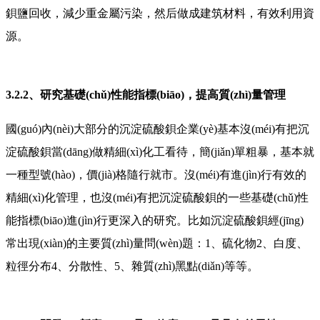
鋇鹽回收，減少重金屬污染，然后做成建筑材料，有效利用資
源。
3.2.2、研究基礎(chǔ)性能指標(biāo)，提高質(zhì)量管理
國(guó)內(nèi)大部分的沉淀硫酸鋇企業(yè)基本沒(méi)有把沉
淀硫酸鋇當(dāng)做精細(xì)化工看待，簡(jiǎn)單粗暴，基本就
一種型號(hào)，價(jià)格隨行就市。沒(méi)有進(jìn)行有效的
精細(xì)化管理，也沒(méi)有把沉淀硫酸鋇的一些基礎(chǔ)性
能指標(biāo)進(jìn)行更深入的研究。比如沉淀硫酸鋇經(jīng)
常出現(xiàn)的主要質(zhì)量問(wèn)題：1、硫化物2、白度、
粒徑分布4、分散性、5、雜質(zhì)黑點(diǎn)等等。