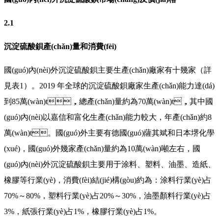
2.1
沉淀硫酸鋇產(chǎn)量和消費(fèi)
國(guó)內(nèi)外沉淀硫酸鋇主要生產(chǎn)廠家有十幾家（詳
見表1）。2019 年全球的沉淀硫酸鋇廠家生產(chǎn)能力達(dá)
到85萬(wàn)t，總產(chǎn)量約為70萬(wàn)t，其中國
(guó)內(nèi)以嘉信和富化生產(chǎn)能力較大，年產(chǎn)約8
萬(wàn)t。國(guó)外主要有德國(guó)薩其斌和日本堺化學
(xué)，國(guó)外幾家產(chǎn)量約為10萬(wàn)噸左右，國
(guó)內(nèi)外沉淀硫酸鋇主要用于涂料、塑料、油墨、造紙、
橡膠等行業(yè)，消費(fèi)結(jié)構(gòu)約為：涂料行業(yè)占
70%～80%，塑料行業(yè)占20%～30%，油墨顏料行業(yè)占
3%，紙張行業(yè)占1%，橡膠行業(yè)占1%。