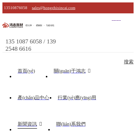
13510876058
sales@hongzhixincai.com
中文/
English
135 1087 6058 / 139
2548 6616
搜索
首頁(yè)
關(guān)于鴻志
產(chǎn)品中心
行業(yè)應(yīng)用
新聞資訊
聯(lián)系我們