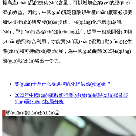
提高產(chǎn)品的技術(shù)含量，可以增加企業(yè)的經(jīng)
濟(jì)效益。因此，中國(guó)沉淀硫酸鋇生產(chǎn)廠家必須要
加快技術(shù)研究發(fā)展步伐， 強(qiáng)化危機(jī)意識
(shí)，堅(jiān)持基礎(chǔ)創(chuàng)新，從單一粗放開發(fā)轉
(zhuǎn)變到綜合利用，才能實(shí)現(xiàn)清潔自動(dòng)化生
產(chǎn)和可持續(xù)發(fā)展，為中國(guó)制造2025強(qiáng)
國(guó)戰(zhàn)略出一份力。
關(guān)于為什么要選擇硫化鋅供應(yīng)商？
2022年中國(guó)硫酸鋇行業(yè)發(fā)展現(xiàn)狀及競
(jìng)爭(zhēng)格局分析
關(guān)聯(lián)產(chǎn)品