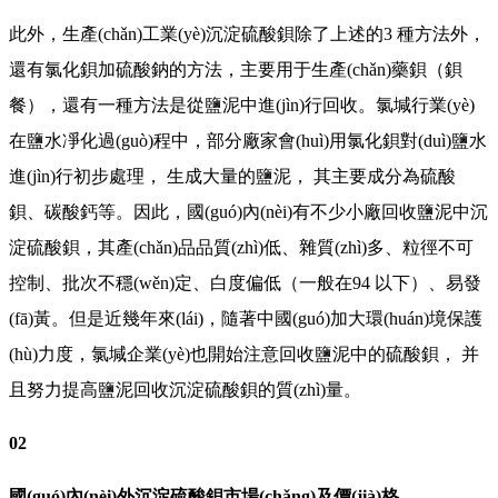
此外，生產(chǎn)工業(yè)沉淀硫酸鋇除了上述的3 種方法外，
還有氯化鋇加硫酸鈉的方法，主要用于生產(chǎn)藥鋇（鋇
餐），還有一種方法是從鹽泥中進(jìn)行回收。氯堿行業(yè)
在鹽水凈化過(guò)程中，部分廠家會(huì)用氯化鋇對(duì)鹽水
進(jìn)行初步處理， 生成大量的鹽泥， 其主要成分為硫酸
鋇、碳酸鈣等。因此，國(guó)內(nèi)有不少小廠回收鹽泥中沉
淀硫酸鋇，其產(chǎn)品品質(zhì)低、雜質(zhì)多、粒徑不可
控制、批次不穩(wěn)定、白度偏低（一般在94 以下）、易發
(fā)黃。但是近幾年來(lái)，隨著中國(guó)加大環(huán)境保護
(hù)力度，氯堿企業(yè)也開始注意回收鹽泥中的硫酸鋇， 并
且努力提高鹽泥回收沉淀硫酸鋇的質(zhì)量。
02
國(guó)內(nèi)外沉淀硫酸鋇市場(chǎng)及價(jià)格