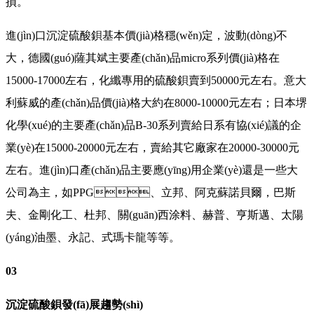
損。
進(jìn)口沉淀硫酸鋇基本價(jià)格穩(wěn)定，波動(dòng)不
大，德國(guó)薩其斌主要產(chǎn)品micro系列價(jià)格在
15000-17000左右，化纖專用的硫酸鋇賣到50000元左右。意大
利蘇威的產(chǎn)品價(jià)格大約在8000-10000元左右；日本堺
化學(xué)的主要產(chǎn)品B-30系列賣給日系有協(xié)議的企
業(yè)在15000-20000元左右，賣給其它廠家在20000-30000元
左右。進(jìn)口產(chǎn)品主要應(yīng)用企業(yè)還是一些大
公司為主，如PPG、立邦、阿克蘇諾貝爾，巴斯
夫、金剛化工、杜邦、關(guān)西涂料、赫普、亨斯邁、太陽
(yáng)油墨、永記、式瑪卡龍等等。
03
沉淀硫酸鋇發(fā)展趨勢(shì)