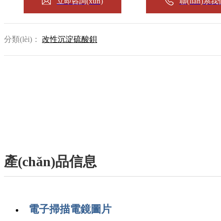
立即咨詢(xún)
聯(lián)系我
分類(lèi)：
改性沉淀硫酸鋇
產(chǎn)品信息
電子掃描電鏡圖片