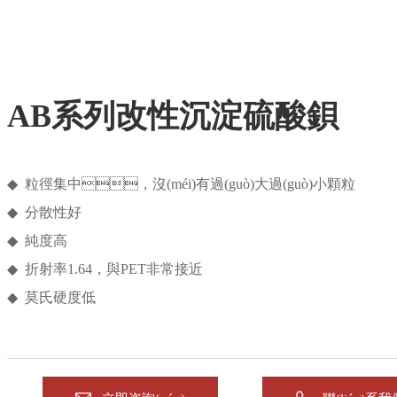
AB系列改性沉淀硫酸鋇
◆ 粒徑集中，沒(méi)有過(guò)大過(guò)小顆粒
◆ 分散性好
◆ 純度高
◆ 折射率1.64，與PET非常接近
◆ 莫氏硬度低