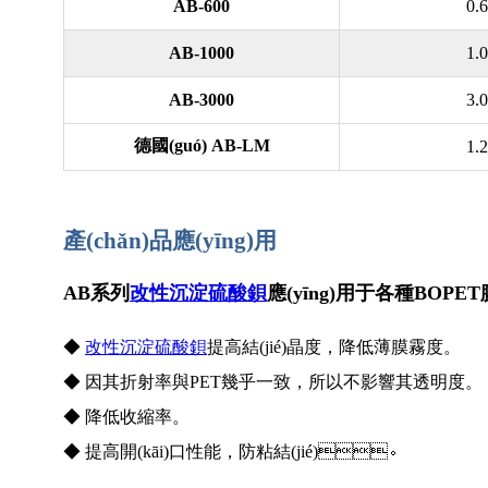
AB-600
0.6
AB-1000
1.0
AB-3000
3.0
德國(guó) AB-LM
1.2
產(chǎn)品應(yīng)用
AB系列
改性沉淀硫酸鋇
應(yīng)用于各種BOPET
◆
改性沉淀硫酸鋇
提高結(jié)晶度，降低薄膜霧度。
◆
因其折射率與PET幾乎一致，所以不影響其透明度。
◆
降低收縮率。
◆
提高開(kāi)口性能，防粘結(jié)。