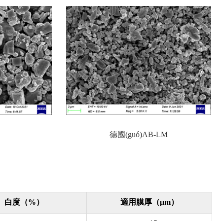
德國(guó)AB-LM
白度（%）
適用膜厚（μm）