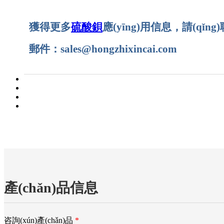
獲得更多
硫酸鋇
應(yīng)用信息，請(qǐng)聯
郵件：sales@hongzhixincai.com
產(chǎn)品信息
咨詢(xún)產(chǎn)品
*