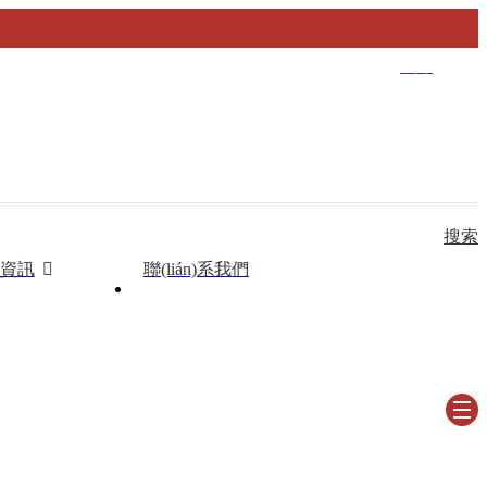
中文/
English
搜索
資訊
聯(lián)系我們