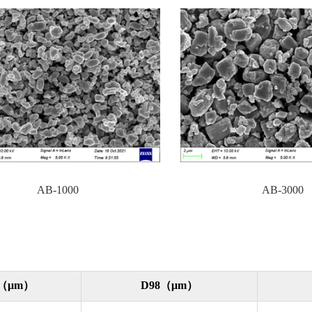
AB-3000
AB-1000
（μm）
D98（
μm
）