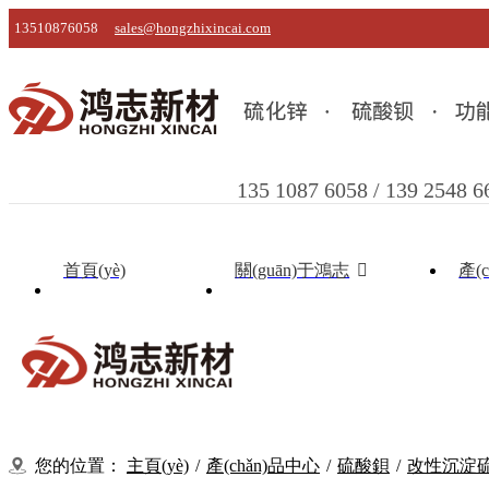
13510876058
sales@hongzhixincai.com
135 1087 6058 / 139 2548 6
首頁(yè)
關(guān)于鴻志
產(
您的位置：
主頁(yè)
/
產(chǎn)品中心
/
硫酸鋇
/
改性沉淀