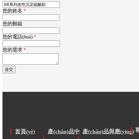
您的姓名
*
您的郵箱
您的電話(huà)
*
您的需求
*
首頁(yè)
產(chǎn)品中
產(chǎn)品與應(yīng)