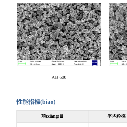
AB-600
性能指標(biāo)
項(xiàng)目
平均粒徑