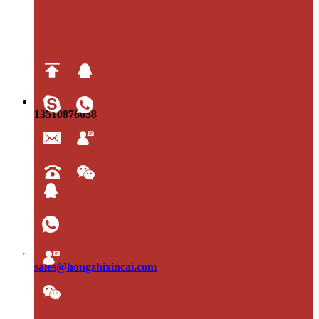
13510876058
sales@hongzhixincai.com