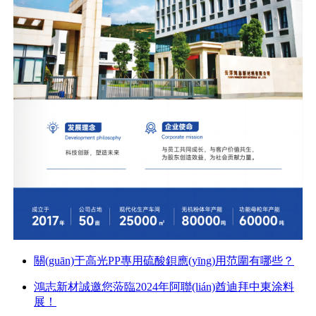
關(guān)于高光PP專用硫酸鋇應(yīng)用范圍有哪些？
鴻志新材誠邀您蒞臨2024年阿聯(lián)酋迪拜中東涂料
展！