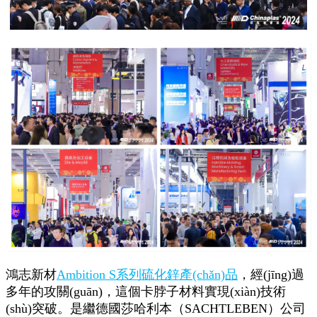
鴻志新材
Ambition S系列硫化鋅產(chǎn)品
，經(jīng)過
多年的攻關(guān)，這個卡脖子材料實現(xiàn)技術
(shù)突破。是繼德國莎哈利本（SACHTLEBEN）公司