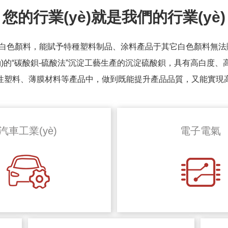
您的行業(yè)就是我們的行業(yè)
色顏料，能賦予特種塑料制品、涂料產品于其它白色顏料無法賦予的
ng)的“碳酸鋇-硫酸法”沉淀工藝生產的沉淀硫酸鋇，具有高白度
料、薄膜材料等產品中，做到既能提升產品品質，又能實現高效環(
汽車工業(yè)
電子電氣