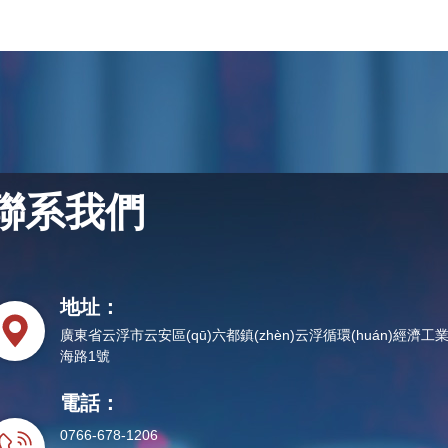
聯系我們
地址：
廣東省云浮市云安區(qū)六都鎮(zhèn)云浮循環(huán)經濟工業
海路1號
電話：
0766-678-1206