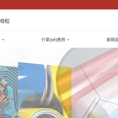
心
行業(yè)應用
新聞