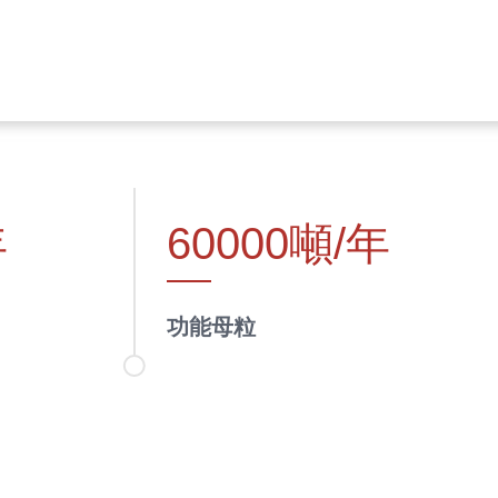
年
60000
噸/年
功能母粒