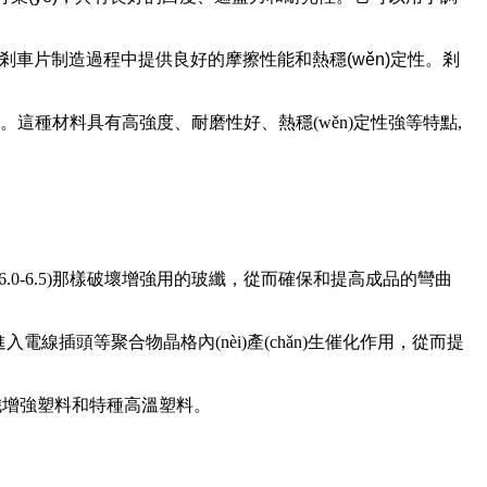
能夠在剎車片制造過程中提供良好的摩擦性能和熱穩(wěn)定性。剎
。這種材料具有高強度、耐磨性好、熱穩(wěn)定性強等特點,
硬度為6.0-6.5)那樣破壞增強用的玻纖，從而確保和提高成品的彎曲
電線插頭等聚合物晶格內(nèi)產(chǎn)生催化作用，從而提
玻纖增強塑料和特種高溫塑料。