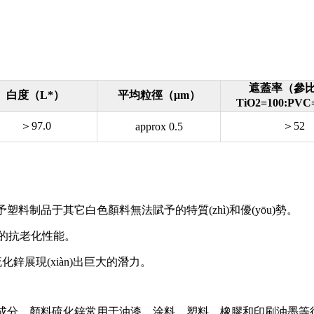
遮蓋率（參
白度（L*）
平均粒徑（μm）
TiO2=100:PV
＞97.0
＞52
approx 0.5
料制品于其它白色顏料無法賦予的特質(zhì)和優(yōu)勢。
老化性能。
，硫化鋅展現(xiàn)出巨大的潛力。
。顏料硫化鋅常用于油漆、涂料、塑料、橡膠和印刷油墨等行業