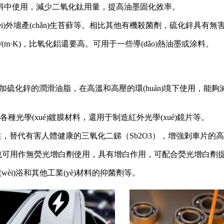
色涂料中使用，減少二氧化鈦用量，提高油墨固化效率。
外墻產(chǎn)生苔蘚等。相比其他有機殺菌劑，硫化鋅具有無害、對環
為27W/(m·K)，比氧化鋁還要高。可用于一些導(dǎo)熱油墨或涂料。
化鋅的潤滑油脂，在高溫和高壓的環(huán)境下使用，能
各種光學(xué)鍍膜材料，還用于制造紅外光學(xué)鏡片等。
，替代有害人體健康的三氧化二銻（Sb2O3），增強剎車片
，也可用作無熒光增白劑使用，具有增白作用，可配合熒光增白劑
)浴和其他工業(yè)材料的抑菌劑等。