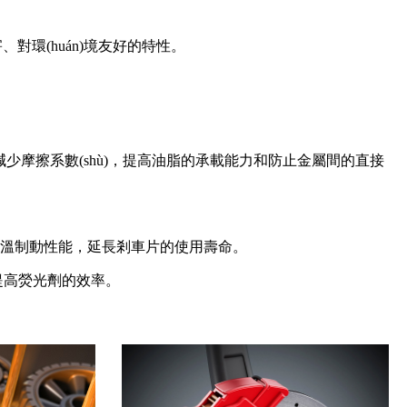
(huán)境友好的特性。
夠減少摩擦系數(shù)，提高油脂的承載能力和防止金屬間的直接
的高溫制動性能，延長剎車片的使用壽命。
提高熒光劑的效率。