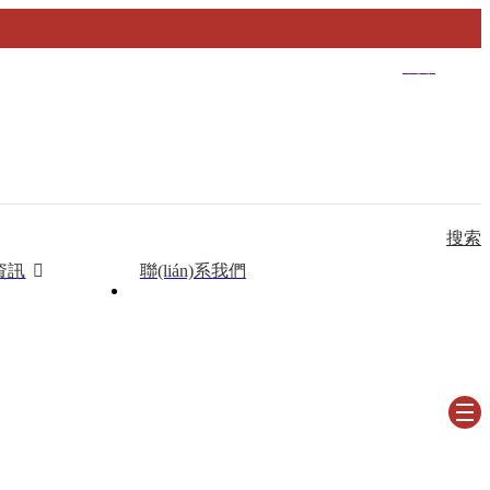
中文/
English
搜索
資訊
聯(lián)系我們