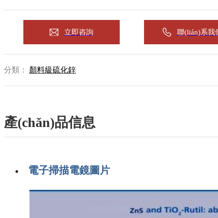
立即咨詢
聯(lián)系我
分類：
顏料級硫化鋅
產(chǎn)品信息
電子掃描電鏡圖片