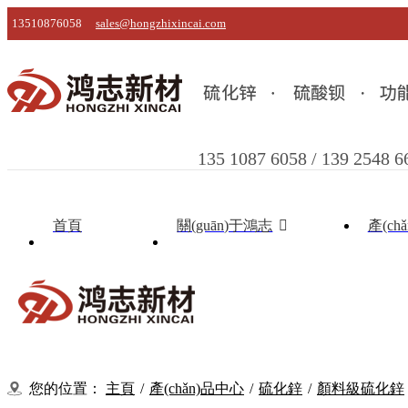
13510876058
sales@hongzhixincai.com
135 1087 6058 / 139 2548 6
首頁
關(guān)于鴻志
產(ch
您的位置：
主頁
/
產(chǎn)品中心
/
硫化鋅
/
顏料級硫化鋅