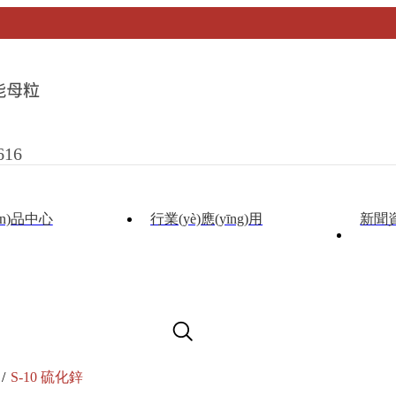
616
ǎn)品中心
行業(yè)應(yīng)用
新聞
/
S-10 硫化鋅