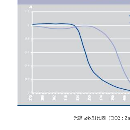
光譜吸收對比圖（TiO2：Zn